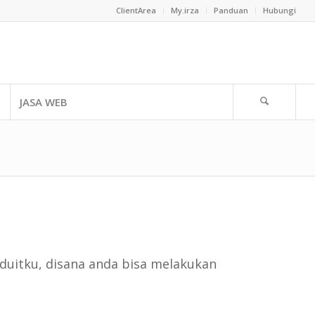
ClientArea
My.irza
Panduan
Hubungi
E
JASA WEB
 duitku, disana anda bisa melakukan