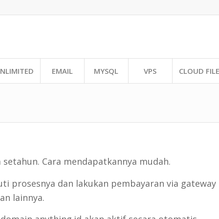
NLIMITED
EMAIL
MYSQL
VPS
CLOUD FIL
a setahun. Cara mendapatkannya mudah.
kuti prosesnya dan lakukan pembayaran via gateway
an lainnya.
main anything.id akan aktif secara otomatis.