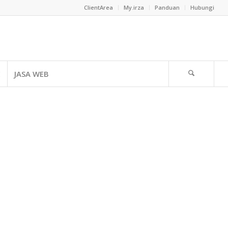
ClientArea
My.irza
Panduan
Hubungi
E
JASA WEB