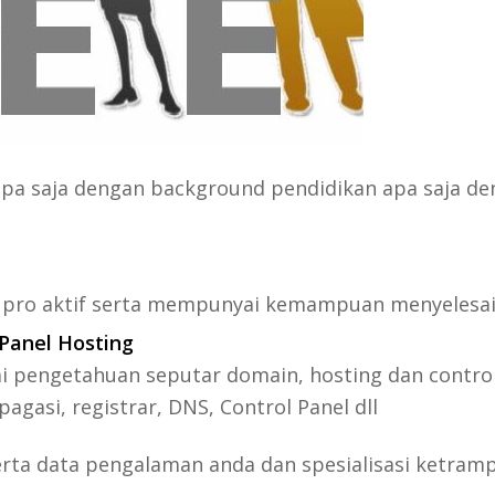
a saja dengan background pendidikan apa saja den
 pro aktif serta mempunyai kemampuan menyelesai
Panel Hosting
engetahuan seputar domain, hosting dan control p
gasi, registrar, DNS, Control Panel dll
erta data pengalaman anda dan spesialisasi ketramp