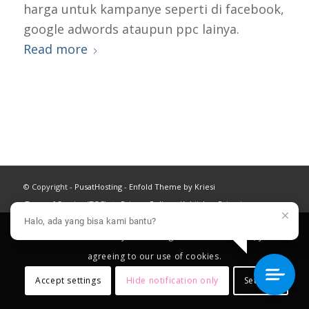
harga untuk kampanye seperti di facebook,
google adwords ataupun ppc lainya.
Read more
© Copyright -
PusatHosting
-
Enfold Theme by Kriesi
Term of Service (TOS)
Privacy Policy – Kebijakan Privasi
Halo, ada yang bisa kami bantu?
This site uses cookies. By continuing to browse the site, you are
agreeing to our use of cookies.
Accept settings
Hide notification only
Settings