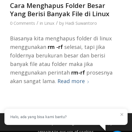
Cara Menghapus Folder Besar
Yang Berisi Banyak File di Linux
/
/
0 Comments
in
Linux
by
Hadi Suwantoro
Biasanya kita menghapus folder di linux
menggunakan
rm -rf
selesai, tapi jika
foldernya berukuran besar dan berisi
banyak file atau folder maka jika
menggunakan perintah
rm-rf
prosesnya
akan sangat lama.
Read more
Halo, ada yang bisa kami bantu?
This site uses cookies. By continuing to browse the site, you are
agreeing to our use of cookies.