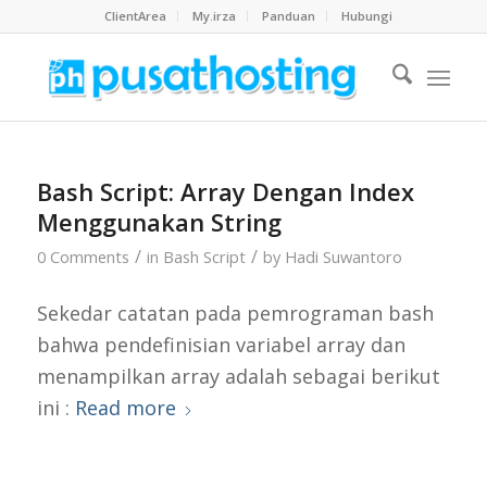
ClientArea
My.irza
Panduan
Hubungi
Bash Script: Array Dengan Index
Menggunakan String
/
/
0 Comments
in
Bash Script
by
Hadi Suwantoro
Sekedar catatan pada pemrograman bash
bahwa pendefinisian variabel array dan
menampilkan array adalah sebagai berikut
ini :
Read more